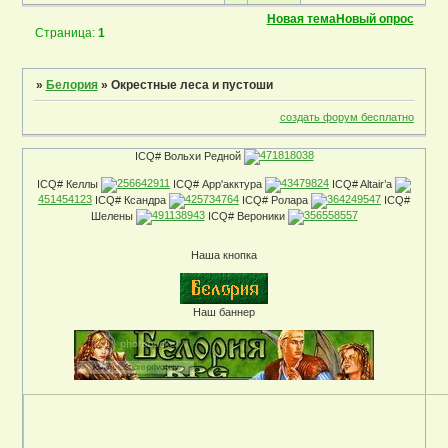
Новая тема
Новый опрос
Страница:
1
»
Белория
»
Окрестные леса и пустоши
создать форум бесплатно
ICQ# Вольхи Редной
471818038
ICQ# Келлы
256642911
ICQ# Арр'акктура
43479824
ICQ# Altair’a
451454123
ICQ# Ксандра
425734764
ICQ# Ролара
364249547
ICQ#
Шелены
491138943
ICQ# Вероники
356558557
Наша кнопка
Наш баннер