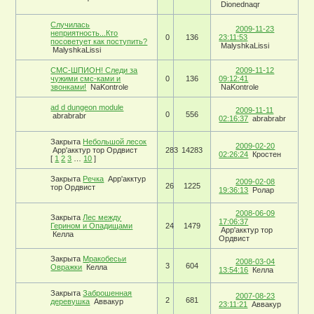
Dionednaqr
Случилась
2009-11-23
неприятность...Кто
0
136
23:11:53
посоветует как поступить?
MalyshkaLissi
MalyshkaLissi
СМС-ШПИОН! Следи за
2009-11-12
чужими смс-ками и
0
136
09:12:41
звонками!
NaKontrole
NaKontrole
ad d dungeon module
2009-11-11
0
556
abrabrabr
02:16:37
abrabrabr
Закрыта
Небольшой лесок
2009-02-20
Арр'акктур тор Ордвист
283
14283
02:26:24
Кростен
[
1
2
3
…
10
]
Закрыта
Речка
Арр'акктур
2009-02-08
26
1225
тор Ордвист
19:36:13
Ролар
2008-06-09
Закрыта
Лес между
17:06:37
Герином и Опадищами
24
1479
Арр'акктур тор
Келла
Ордвист
Закрыта
Мракобесьи
2008-03-04
3
604
Овражки
Келла
13:54:16
Келла
Закрыта
Заброшенная
2007-08-23
2
681
деревушка
Аввакур
23:11:21
Аввакур