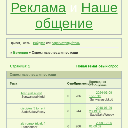
Реклама
и
Наше
общение
Привет, Гость!
Войдите
или
зарегистрируйтесь
.
»
Белория
»
Окрестные леса и пустоши
Страница:
1
Новая тема
Новый опрос
Окрестные леса и пустоши
Последнее
Тема
Ответов
Просмотров
сообщение
2024-01-09
Test, just a test
0
286
15:51:49
Sunwanasdkkdd
Sunwanasdkkdd
2010-01-29
disciples 3 torrent
0
944
23:19:08
SadeSakeWeesy
SadeSakeWeesy
2009-12-06
zithromax tripak fi
0
206
01:09:02
Dionednaqr