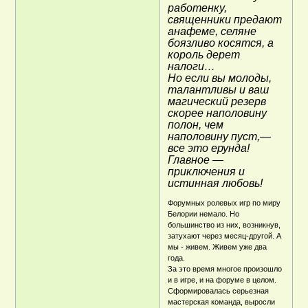
работенку,
священники предают
анафеме, селяне
боязливо косятся, а
король дерет
налоги…
Но если вы молоды,
талантливы и ваш
магический резерв
скорее наполовину
полон, чем
наполовину пуст,—
все это ерунда!
Главное —
приключения и
истинная любовь!
Форумных ролевых игр по миру
Белории немало. Но
большинство из них, возникнув,
затухают через месяц-другой. А
мы - живем. Живем уже два
года.
За это время многое произошло
и в игре, и на форуме в целом.
Сформировалась серьезная
мастерская команда, выросли