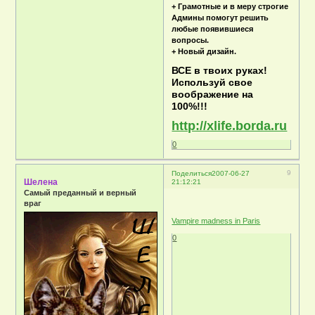
+ Грамотные и в меру строгие
Админы помогут решить
любые появившиеся
вопросы.
+ Новый дизайн.
ВСЕ в твоих руках!
Используй свое
воображение на
100%!!!
http://xlife.borda.ru
0
9
Поделиться
2007-06-27
Шелена
21:12:21
Самый преданный и верный
враг
Vampire madness in Paris
0