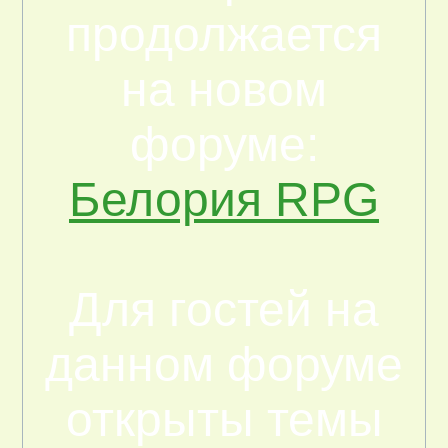
продолжается
на новом
форуме:
Белория RPG
Для гостей на
данном форуме
открыты темы