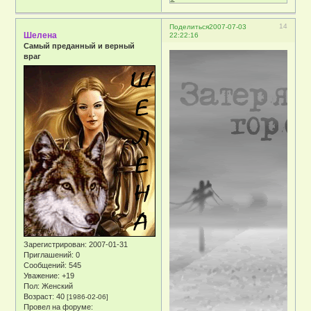
14
Поделиться
2007-07-03
Шелена
22:22:16
Самый преданный и верный
враг
Зарегистрирован
: 2007-01-31
Приглашений:
0
Сообщений:
545
Уважение:
+19
Пол:
Женский
Возраст:
40
[1986-02-06]
Провел на форуме: