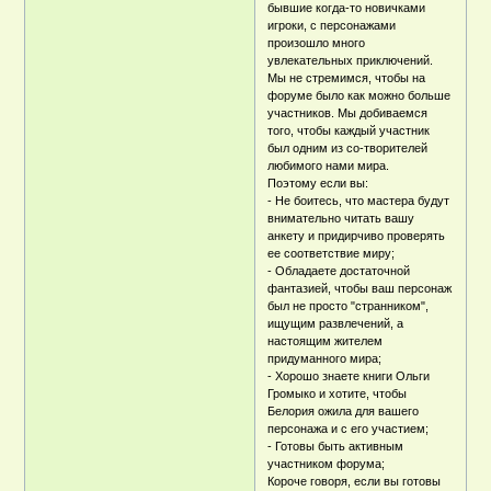
бывшие когда-то новичками
игроки, с персонажами
произошло много
увлекательных приключений.
Мы не стремимся, чтобы на
форуме было как можно больше
участников. Мы добиваемся
того, чтобы каждый участник
был одним из со-творителей
любимого нами мира.
Поэтому если вы:
- Не боитесь, что мастера будут
внимательно читать вашу
анкету и придирчиво проверять
ее соответствие миру;
- Обладаете достаточной
фантазией, чтобы ваш персонаж
был не просто "странником",
ищущим развлечений, а
настоящим жителем
придуманного мира;
- Хорошо знаете книги Ольги
Громыко и хотите, чтобы
Белория ожила для вашего
персонажа и с его участием;
- Готовы быть активным
участником форума;
Короче говоря, если вы готовы