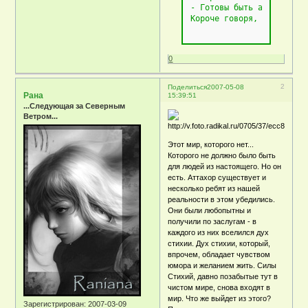
- Готовы быть активным у
Короче говоря, если вы г
Наши баннеры: 

0
[img]http://i185.photobu
<a href="https://belorya
[img]http://i014.radikal
2
Поделиться
2007-05-08
<a href="https://belorya
Рана
15:39:51
[img]http://i185.photobu
...Следующая за Северным
Ветром...
<a href="https://belorya
[img]http://www.belorya-
<a href="https://belorya
Этот мир, которого нет...
Которого не должно было быть
для людей из настоящего. Но он
есть. Аттахор существует и
несколько ребят из нашей
реальности в этом убедились.
Они были любопытны и
получили по заслугам - в
каждого из них вселился дух
стихии. Дух стихии, который,
впрочем, обладает чувством
юмора и желанием жить. Силы
Стихий, давно позабытые тут в
чистом мире, снова входят в
мир. Что же выйдет из этого?
Зарегистрирован
: 2007-03-09