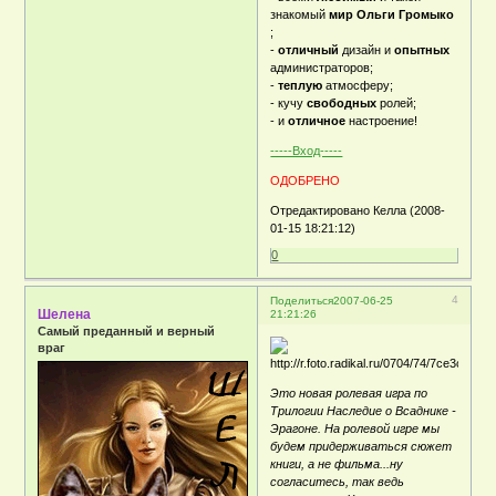
знакомый
мир Ольги Громыко
;
-
отличный
дизайн и
опытных
администраторов;
-
теплую
атмосферу;
- кучу
свободных
ролей;
- и
отличное
настроение!
-----Вход-----
ОДОБРЕНО
Отредактировано Келла (2008-
01-15 18:21:12)
0
4
Поделиться
2007-06-25
Шелена
21:21:26
Самый преданный и верный
враг
Это новая ролевая игра по
Трилогии Наследие о Всаднике -
Эрагоне. На ролевой игре мы
будем придерживаться сюжет
книги, а не фильма...ну
согласитесь, так ведь