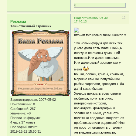
0
12
Поделиться
2007-06-30
Реклама
17:46:13
Таинственный странник
Это новый форум для всех тех,
у кого дома есть маленький (А
иногда и не очень) домашний
питомец.Или даже несколько.
Или даже целый зоопарк как у
меня
Кошки, собаки, крысы, хомячки,
морские свинки, попугайчики,
рыбки, черепахи, крокодилы..Да
да! И такое бывает!
Хочешь показать всем своего
любимца, почитать о них
Зарегистрирован
: 2007-05-02
интересные истории,
Приглашений:
0
посмотреть фотографии и
Сообщений:
267
забавные снимки, услышать
Уважение:
+0
Провел на форуме:
полезные сведения, поделиться
4 часа 37 минут
проблемами или радостью? Или
Последний визит:
же просто поговорить с такими
2019-12-22 15:50:31
же владельцами живности.