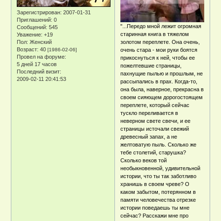
Зарегистрирован
: 2007-01-31
Приглашений:
0
"...Передо мной лежит огромная
Сообщений:
545
старинная книга в тяжелом
Уважение:
+19
Пол:
Женский
золотом переплете. Она очень,
Возраст:
40
[1986-02-06]
очень стара - мои руки боятся
Провел на форуме:
прикоснуться к ней, чтобы ее
5 дней 17 часов
пожелтевшие страницы,
Последний визит:
пахнущие пылью и прошлым, не
2009-02-11 20:41:53
рассыпались в прах. Когда-то,
она была, наверное, прекрасна в
своем сияющем дорогостоящем
переплете, который сейчас
тускло переливается в
неверном свете свечи, и ее
страницы источали свежий
древесный запах, а не
желтоватую пыль. Сколько же
тебе столетий, старушка?
Сколько веков той
необыкновенной, удивительной
истории, что ты так заботливо
хранишь в своем чреве? О
каком забытом, потерянном в
памяти человечества отрезке
истории поведаешь ты мне
сейчас? Расскажи мне про