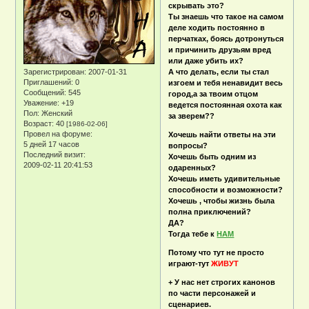
скрывать это?
Ты знаешь что такое на самом
деле ходить постоянно в
перчатках, боясь дотронуться
и причинить друзьям вред
или даже убить их?
Зарегистрирован
: 2007-01-31
А что делать, если ты стал
Приглашений:
0
изгоем и тебя ненавидит весь
Сообщений:
545
город,а за твоим отцом
Уважение:
+19
ведется постоянная охота как
Пол:
Женский
за зверем??
Возраст:
40
[1986-02-06]
Провел на форуме:
Хочешь найти ответы на эти
5 дней 17 часов
вопросы?
Последний визит:
Хочешь быть одним из
2009-02-11 20:41:53
одаренных?
Хочешь иметь удивительные
способности и возможности?
Хочешь , чтобы жизнь была
полна приключений?
ДА?
Тогда тебе к
НАМ
Потому что тут не просто
играют-тут
ЖИВУТ
+ У нас нет строгих канонов
по части персонажей и
сценариев.