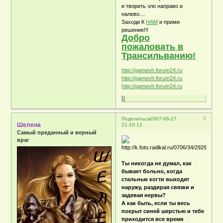
и творить зло направо и
налево....
Заходи К
НАМ
и прими
решение!!!
Добро
пожаловать в
Трансильванию!
http://gamevh.forum24.ru
http://gamevh.forum24.ru
http://gamevh.forum24.ru
0
8
Поделиться
2007-06-27
Шелена
21:10:12
Самый преданный и верный
враг
Ты никогда не думал, как
бывает больно, когда
стальные когти выходят
наружу, раздирая связки и
задевая нервы?
А как быть, если ты весь
покрыт синей шерстью и тебе
приходится все время