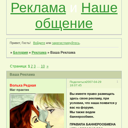
Реклама
и
Наше
общение
Привет, Гость!
Войдите
или
зарегистрируйтесь
.
»
Белория
»
Реклама
»
Ваша Реклама
Страница:
1
2
3
…
10
»
Ваша Реклама
1
Поделиться
2007-04-29
Вольха Редная
18:07:45
Маг-практик
Вы имеете право размещать
здесь свою рекламу, при
условии, что наша появится у
вас на форуме.
Мы также ведем
баннерообмен.
ПРАВИЛА БАННЕРООБМЕНА