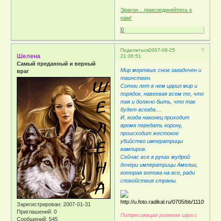
Эрагон....присоединяйтесь к
нам!
0
5
Поделиться
2007-06-25
Шелена
21:36:51
Самый преданный и верный
Мир мертвых снов загадочен и
враг
таинствен.
Сотни лет в нем царил мир и
порядок, навеевая всем то, что
так и должно быть, что так
будет всегда....
И, когда наконец приходит
время передать корону,
происходит жестокое
убийство императрицы
вампиров.
Сейчас все в руках мудрой
дочери императрицы Амелии,
которая готова на все, ради
спокойствия страны.
Зарегистрирован
: 2007-01-31
Приглашений:
0
Потрясающая ролевая игра с
Сообщений:
545