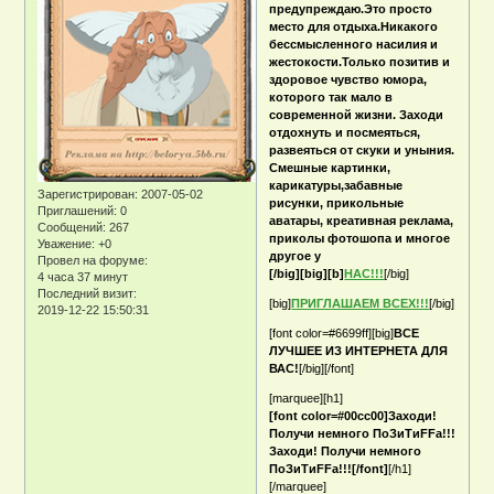
предупреждаю.Это просто
место для отдыха.Никакого
бессмысленного насилия и
жестокости.Только позитив и
здоровое чувство юмора,
которого так мало в
современной жизни. Заходи
отдохнуть и посмеяться,
развеяться от скуки и уныния.
Смешные картинки,
карикатуры,забавные
Зарегистрирован
: 2007-05-02
рисунки, прикольные
Приглашений:
0
аватары, креативная реклама,
Сообщений:
267
приколы фотошопа и многое
Уважение:
+0
другое у
Провел на форуме:
[/big][big][b]
НАС!!!
[/big]
4 часа 37 минут
Последний визит:
[big]
ПРИГЛАШАЕМ ВСЕХ!!!
[/big]
2019-12-22 15:50:31
[font color=#6699ff][big]
ВСЕ
ЛУЧШЕЕ ИЗ ИНТЕРНЕТА ДЛЯ
ВАС!
[/big][/font]
[marquee][h1]
[font color=#00cc00]Заходи!
Получи немного ПоЗиТиFFа!!!
Заходи! Получи немного
ПоЗиТиFFа!!![/font]
[/h1]
[/marquee]