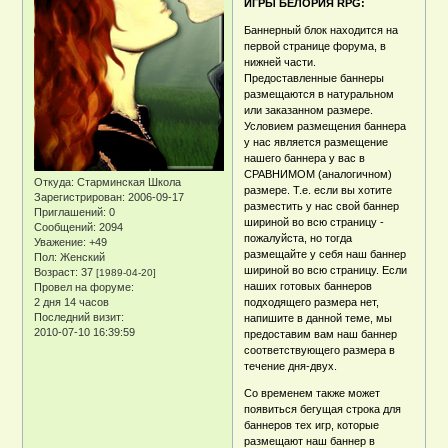
ИГРЫ БЕЛОРИЯ RPG:
Баннерный блок находится на
первой странице форума, в
нижней части.
Предоставленные баннеры
размещаются в натуральном
или заказанном размере.
Условием размещения баннера
у нас является размещение
нашего баннера у вас в
СРАВНИМОМ (аналогичном)
Откуда:
Старминская Школа
размере. Т.е. если вы хотите
Зарегистрирован
: 2006-09-17
разместить у нас свой баннер
Приглашений:
0
шириной во всю страницу -
Сообщений:
2094
пожалуйста, но тогда
Уважение:
+49
размещайте у себя наш баннер
Пол:
Женский
шириной во всю страницу. Если
Возраст:
37
[1989-04-20]
наших готовых баннеров
Провел на форуме:
2 дня 14 часов
подходящего размера нет,
Последний визит:
напишите в данной теме, мы
2010-07-10 16:39:59
предоставим вам наш баннер
соответствующего размера в
течение дня-двух.
Со временем также может
появиться бегущая строка для
баннеров тех игр, которые
размещают наш баннер в