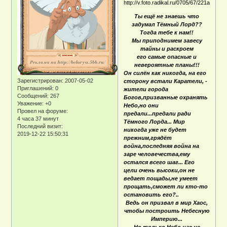
Ты ещё не знаешь что
задумал Тёмный Лорд??
Тогда тебе к нам!!
Мы приподнимем завесу
тайны и раскроем
его самые опасные и
невероятные планы!!!
Он силён как никогда, на его
Зарегистрирован
: 2007-05-02
сторону встали Каратели, -
Приглашений:
0
жители города
Сообщений:
267
Богов,призванные охранять
Уважение:
+0
Небо,но они
Провел на форуме:
предали...предали ради
4 часа 37 минут
Тёмного Лорда... Мир
Последний визит:
никогда уже не будет
2019-12-22 15:50:31
прежним,грядёт
война,последняя война на
заре человечества,ему
остался всего шаг... Его
цели очень высоки,он не
ведает пощады,не умеет
прощать,сможет ли кто-то
остановить его?..
Ведь он призвал в мир Хаос,
чтобы построить Небесную
Империю...
Но только Небо нас не