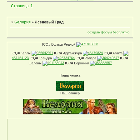
Страница:
1
»
Белория
»
Ясеневый Град
создать форум бесплатно
ICQ# Вольхи Редной
471818038
ICQ# Келлы
256642911
ICQ# Арр'акктура
43479824
ICQ# Altair’a
451454123
ICQ# Ксандра
425734764
ICQ# Ролара
364249547
ICQ#
Шелены
491138943
ICQ# Вероники
356558557
Наша кнопка
Наш баннер