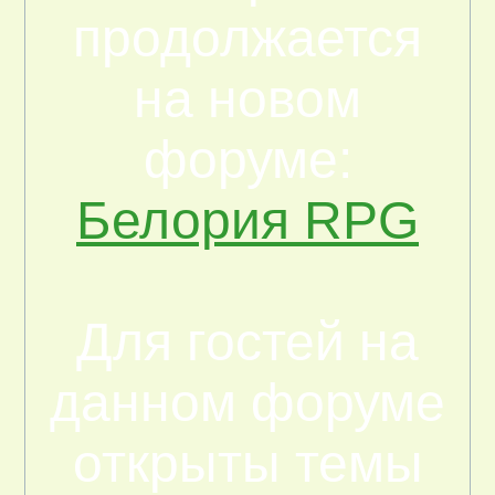
продолжается
на новом
форуме:
Белория RPG
Для гостей на
данном форуме
открыты темы