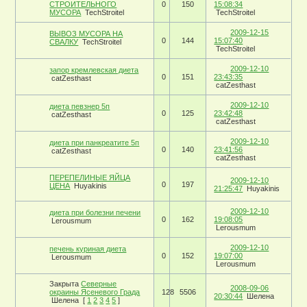
СТРОИТЕЛЬНОГО
0
150
15:08:34
МУСОРА
TechStroitel
TechStroitel
2009-12-15
ВЫВОЗ МУСОРА НА
0
144
15:07:40
СВАЛКУ
TechStroitel
TechStroitel
2009-12-10
запор кремлевская диета
0
151
23:43:35
catZesthast
catZesthast
2009-12-10
диета певзнер 5п
0
125
23:42:48
catZesthast
catZesthast
2009-12-10
диета при панкреатите 5п
0
140
23:41:56
catZesthast
catZesthast
ПЕРЕПЕЛИНЫЕ ЯЙЦА
2009-12-10
0
197
ЦЕНА
Huyakinis
21:25:47
Huyakinis
2009-12-10
диета при болезни печени
0
162
19:08:05
Lerousmum
Lerousmum
2009-12-10
печень куриная диета
0
152
19:07:00
Lerousmum
Lerousmum
Закрыта
Северные
2008-09-06
окраины Ясеневого Града
128
5506
20:30:44
Шелена
Шелена
[
1
2
3
4
5
]