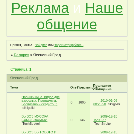
Реклама
и
Наше
общение
Привет, Гость!
Войдите
или
зарегистрируйтесь
.
»
Белория
»
Ясеневый Град
Страница:
1
Ясеневый Град
Последнее
Тема
Ответов
Просмотров
сообщение
Новинки кино. Видео для
взрослых. Программы.
2010-01-08
0
1605
Бесплатно и сердито. :)
00:25:50
elkiigolki
elkiigolki
ВЫВОЗ МУСОРА
2009-12-15
САМОСВАЛАМИ
0
146
15:09:27
TechStroitel
TechStroitel
ВЫВОЗ БЫТОВОГО И
2009-12-15