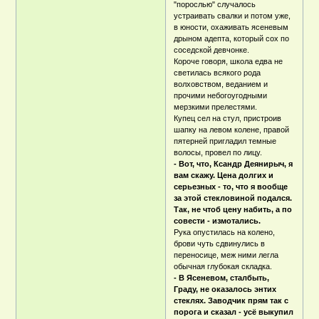
"порослью" случалось
устраивать свалки и потом уже,
в юности, охаживать ясеневым
дрыном адепта, который сох по
соседской девчонке.
Короче говоря, школа едва не
светилась всякого рода
волховством, веданием и
прочими небогоугодными
мерзкими прелестями.
Купец сел на стул, пристроив
шапку на левом колене, правой
пятерней пригладил темные
волосы, провел по лицу.
- Вот, что, Ксандр Деянирыч, я
вам скажу. Цена долгих и
серьезных - то, что я вообще
за этой стекловиной подался.
Так, не чтоб цену набить, а по
совести - измотались.
Рука опустилась на колено,
брови чуть сдвинулись в
переносице, меж ними легла
обычная глубокая складка.
- В Ясеневом, сталбыть,
Граду, не оказалось энтих
стеклях. Заводчик прям так с
порога и сказал - усё выкупил