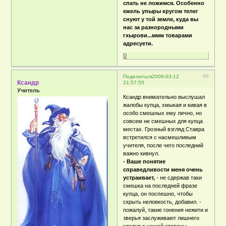
спать не ложимся. Особенно
ежель упыры кругом телег
снуют у той земле, куда вы
нас за разнородными
гхырови...ммм товарами
адресуети.
0
68
Поделиться
2009-03-12
Ксандр
21:57:55
Учитель
Ксандр внимательно выслушал
жалобы купца, хмыкая и кивая в
особо смешных ему лично, но
совсем не смешных для купца
местах. Грозный взгляд Ставра
встретился с насмешливым
учителя, после чего последний
важно кивнул.
- Ваше понятие
справедливости меня очень
устраивает,
- не сдержав таки
смешка на последней фразе
купца, он поспешно, чтобы
скрыть неловкость, добавил. -
пожалуй, такие гонения нежити и
зверья заслуживают лишнего