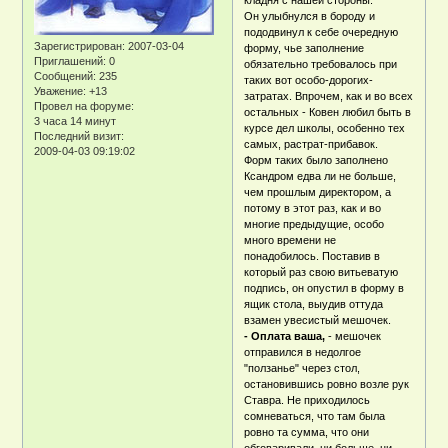
кладня с нашей стороны.
Он улыбнулся в бороду и
пододвинул к себе очередную
Зарегистрирован
: 2007-03-04
форму, чье заполнение
Приглашений:
0
обязательно требовалось при
Сообщений:
235
таких вот особо-дорогих-
Уважение:
+13
затратах. Впрочем, как и во всех
Провел на форуме:
остальных - Ковен любил быть в
3 часа 14 минут
курсе дел школы, особенно тех
Последний визит:
самых, растрат-прибавок.
2009-04-03 09:19:02
Форм таких было заполнено
Ксандром едва ли не больше,
чем прошлым директором, а
потому в этот раз, как и во
многие предыдущие, особо
много времени не
понадобилось. Поставив в
который раз свою витьеватую
подпись, он опустил в форму в
ящик стола, выудив оттуда
взамен увесистый мешочек.
- Оплата ваша,
- мешочек
отправился в недолгое
"ползанье" через стол,
остановившись ровно возле рук
Ставра. Не приходилось
сомневаться, что там была
ровно та сумма, что они