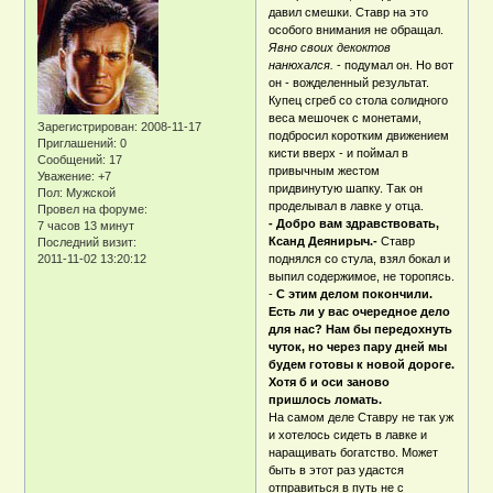
давил смешки. Ставр на это
особого внимания не обращал.
Явно своих декоктов
нанюхался.
- подумал он. Но вот
он - вожделенный результат.
Купец сгреб со стола солидного
веса мешочек с монетами,
Зарегистрирован
: 2008-11-17
подбросил коротким движением
Приглашений:
0
кисти вверх - и поймал в
Сообщений:
17
привычным жестом
Уважение:
+7
придвинутую шапку. Так он
Пол:
Мужской
проделывал в лавке у отца.
Провел на форуме:
- Добро вам здравствовать,
7 часов 13 минут
Ксанд Деянирыч.-
Ставр
Последний визит:
2011-11-02 13:20:12
поднялся со стула, взял бокал и
выпил содержимое, не торопясь.
-
С этим делом покончили.
Есть ли у вас очередное дело
для нас? Нам бы передохнуть
чуток, но через пару дней мы
будем готовы к новой дороге.
Хотя б и оси заново
пришлось ломать.
На самом деле Ставру не так уж
и хотелось сидеть в лавке и
наращивать богатство. Может
быть в этот раз удастся
отправиться в путь не с