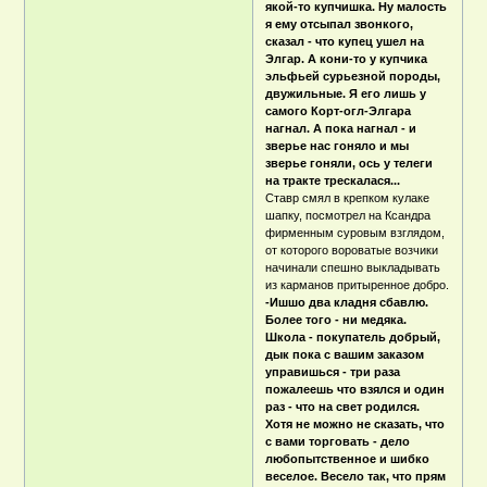
якой-то купчишка. Ну малость
я ему отсыпал звонкого,
сказал - что купец ушел на
Элгар. А кони-то у купчика
эльфьей сурьезной породы,
двужильные. Я его лишь у
самого Корт-огл-Элгара
нагнал. А пока нагнал - и
зверье нас гоняло и мы
зверье гоняли, ось у телеги
на тракте трескалася...
Ставр смял в крепком кулаке
шапку, посмотрел на Ксандра
фирменным суровым взглядом,
от которого вороватые возчики
начинали спешно выкладывать
из карманов притыренное добро.
-Ишшо два кладня сбавлю.
Более того - ни медяка.
Школа - покупатель добрый,
дык пока с вашим заказом
управишься - три раза
пожалеешь что взялся и один
раз - что на свет родился.
Хотя не можно не сказать, что
с вами торговать - дело
любопытственное и шибко
веселое. Весело так, что прям