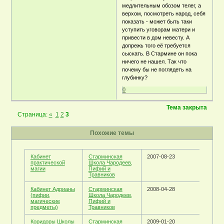
медлительным обозом телег, а
верхом, посмотреть народ, себя
показать - может быть таки
уступить уговорам матери и
привести в дом невесту. А
допрежь того её требуется
сыскать. В Стармине он пока
ничего не нашел. Так что
почему бы не поглядеть на
глубинку?
0
Тема закрыта
Страница:
«
1
2
3
Похожие темы
Кабинет
Старминская
2007-08-23
практической
Школа Чародеев,
магии
Пифий и
Травников
Кабинет Адрианы
Старминская
2008-04-28
(пифии,
Школа Чародеев,
магические
Пифий и
предметы)
Травников
Коридоры Школы
Старминская
2009-01-20