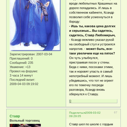
вроде любопытных Крашиных на
дороге попадались. И лишь в
собственном кабинете, Ксандр
позволил себе усмехнуться в
бороду:
- Ишь ты, какова цена долгих
и серьезных... Вы садитесь,
садитесь, Ставр Любомирыч,
- Ксандр вежливо указал рукой
на свободный стул и устроился
напротив. -
может быть, все-
таки увеличим еще на пяток?
Зарегистрирован
: 2007-03-04
Он чуть улыбнулся,
Приглашений:
0
пристраивая посох у стены.
Сообщений:
235
Уважение:
+13
Беда с ними, посохами этими,
Провел на форуме:
так и норовят упасть в самый
3 часа 14 минут
непотребный момент. И лишь
Последний визит:
убедившись, что тот не огреет
2009-04-03 09:19:02
его по темечку посреди
разговора, Ксандр вновь
обернулся к Ставру.
0
67
Поделиться
2009-03-02
Ставр
09:29:05
Вольный торговец
Ставр шел по школе с гордым