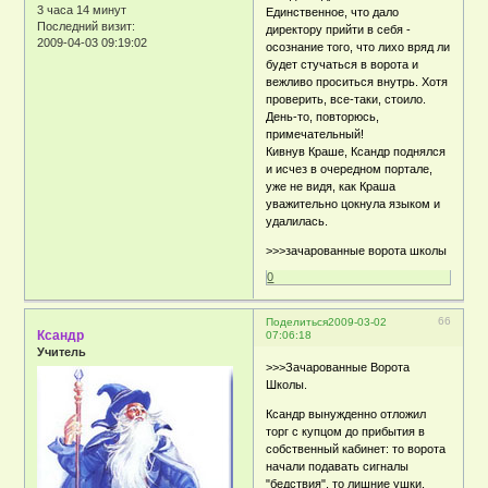
3 часа 14 минут
Единственное, что дало
Последний визит:
директору прийти в себя -
2009-04-03 09:19:02
осознание того, что лихо вряд ли
будет стучаться в ворота и
вежливо проситься внутрь. Хотя
проверить, все-таки, стоило.
День-то, повторюсь,
примечательный!
Кивнув Краше, Ксандр поднялся
и исчез в очередном портале,
уже не видя, как Краша
уважительно цокнула языком и
удалилась.
>>>зачарованные ворота школы
0
66
Поделиться
2009-03-02
Ксандр
07:06:18
Учитель
>>>Зачарованные Ворота
Школы.
Ксандр вынужденно отложил
торг с купцом до прибытия в
собственный кабинет: то ворота
начали подавать сигналы
"бедствия", то лишние ушки,