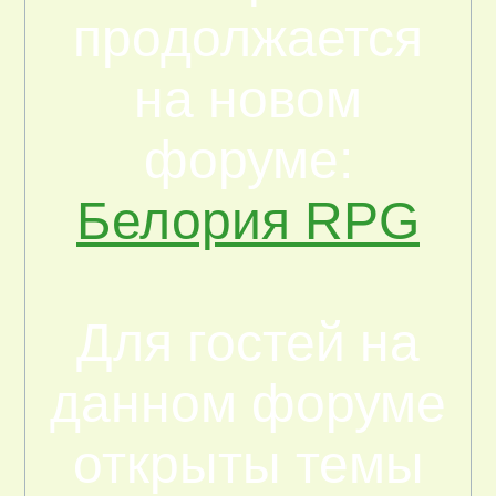
продолжается
на новом
форуме:
Белория RPG
Для гостей на
данном форуме
открыты темы