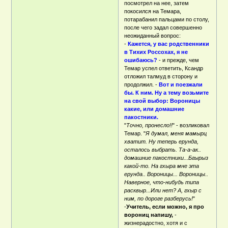
посмотрел на нее, затем
покосился на Темара,
потарабанил пальцами по столу,
после чего задал совершенно
неожиданный вопрос:
-
Кажется, у вас родственники
в Тихих Россохах, я не
ошибаюсь?
- и прежде, чем
Темар успел ответить, Ксандр
отложил талмуд в сторону и
продолжил. -
Вот и поезжали
бы. К ним. Ну а тему возьмите
на свой выбор: Вороницы
какие, или домашние
пакостники.
"
Точно, пронесло!!
" - возликовал
Темар. "
Я думал, меня мамырц
хватит. Ну теперь ерунда,
осталось выбрать. Та-а-ак..
домашние пакостники...Бгырыз
какой-то. На гхыра мне эта
ерунда.. Вороницы... Вороницы..
Наверное, что-нибудь типа
расквыр...Или нет? А, гхыр с
ним, по дороге разберусь!
"
-
Учитель, если можно, я про
ворониц напишу,
-
жизнерадостно, хотя и с