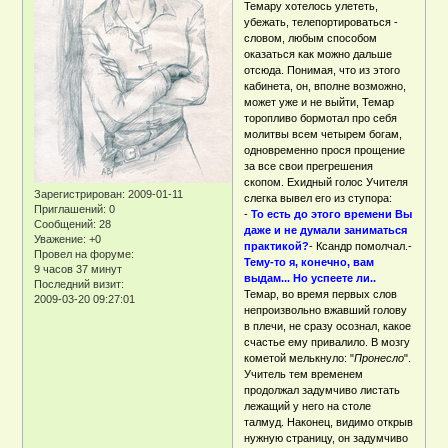
Темару хотелось улететь,
убежать, телепортироваться -
словом, любым способом
оказаться как можно дальше
отсюда. Понимая, что из этого
кабинета, он, вполне возможно,
может уже и не выйти, Темар
торопливо бормотал про себя
молитвы всем четырем богам,
одновременно прося прощение
за все свои прегрешения
скопом. Ехидный голос Учителя
Зарегистрирован
: 2009-01-11
слегка вывел его из ступора:
Приглашений:
0
-
То есть до этого времени Вы
Сообщений:
28
даже и не думали заниматься
Уважение:
+0
практикой?
- Ксандр помолчал.-
Провел на форуме:
Тему-то я, конечно, вам
9 часов 37 минут
выдам... Но успеете ли..
Последний визит:
Темар, во время первых слов
2009-03-20 09:27:01
непроизвольно вжавший голову
в плечи, не сразу осознал, какое
счастье ему привалило. В мозгу
кометой мелькнуло: "
Пронесло
".
Учитель тем временем
продолжал задумчиво листать
лежащий у него на столе
талмуд. Наконец, видимо открыв
нужную страницу, он задумчиво