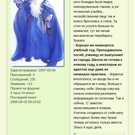
него Ксандра была видна
невооруженным глазом, а уж
печальная улыбка ,
несвойственная лицу так и
вовсе бросалась в глаза. За
стол он уселся больше по
привычке, тут же начав
механически перебирать
бумаги.
- Хорошо же начинается
учебный год. Преподаватель
погиб, ученицу не выпускают
из города. Школа не готова к
новому году, а некоторые из
адептов еще даже не
Зарегистрирован
: 2007-03-04
начинали практики
, - бормоча
Приглашений:
0
вполголоса, он вроде бы и не
Сообщений:
235
Уважение:
+13
обращался ни к кому, больше к
Провел на форуме:
самому себе. Иногда озвучка
3 часа 14 минут
сильно помогала разложить
Последний визит:
информацию по полочкам. Так и
2009-04-03 09:19:02
сейчас. С заметно
прояснившимся взором,
Учитель отодвинул от себя кипу
неугодных более ему бумаг:
теперь осталось только ввести
Эльгу в курс дела.
0