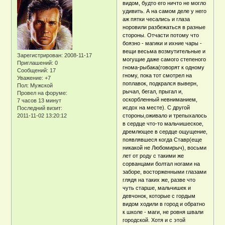
видом, будто его ничто не могло
удивить. А на самом деле у него
аж пятки чесались и глаза
норовили разбежаться в разные
стороны. Отчасти потому что
боязно - магики и ихние чары -
вещи весьма возмутительные и
Зарегистрирован
: 2008-11-17
могущие даже самого степеного
Приглашений:
0
гнома-рыбака(говорят к одному
Сообщений:
17
гному, пока тот смотрел на
Уважение:
+7
поплавок, подкрался выверн,
Пол:
Мужской
рычал, бегал, прыгал и,
Провел на форуме:
оскорбленный невниманием,
7 часов 13 минут
исдох на месте). С другой
Последний визит:
2011-11-02 13:20:12
стороны,оживало и трепыхалось
в сердце что-то мальчишеское,
дремлющее в сердце ощущение,
появлявшеся когда Ставр(еще
никакой не Любомирыч), восьми
лет от роду с такими же
сорванцами болтал ногами на
заборе, восторженными глазами
глядя на таких же, разве что
чуть старше, мальчишек и
девчонок, которые с гордым
видом ходили в город и обратно
к школе - маги, не ровня швали
городской. Хотя и с этой