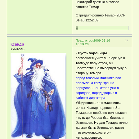
некоторой дрожью в голосе
ответил Темар.
Отредактировано Темар (2009-
01-16 12:52:39)
0
62
Поделиться
2009-01-16
Ксандр
18:59:20
Учитель
- Пусть вороницы.
-
согласился учитель. Черкнув в
талмуде пару строк, он
неестественно вывернул руку в
сторону Темара.
перед глазами мальчика все
поплыло, а когда зрение
вернулось - он стоял уже в
коридоре, перед дверью в
кабинет директора.
Убедившись, что мальчишка
исчез, Ксандр поднялся. За
Темара он особо не волновался
- путь до Россох был близок и
безопасен. Ну для Темара точно
должен быть безопасен, разве
что окружающим его -
непоздоровится.