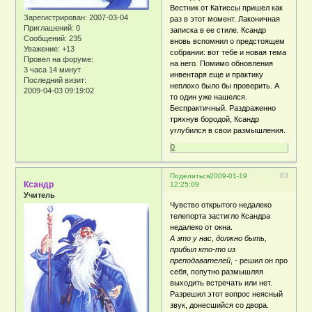
Вестник от Катиссы пришел как
Зарегистрирован
: 2007-03-04
раз в этот момент. Лаконичная
Приглашений:
0
записка в ее стиле. Ксандр
Сообщений:
235
вновь вспомнил о предстоящем
Уважение:
+13
собрании: вот тебе и новая тема
Провел на форуме:
на него. Помимо обновления
3 часа 14 минут
инвентаря еще и практику
Последний визит:
неплохо было бы проверить. А
2009-04-03 09:19:02
то один уже нашелся.
Беспрактичный. Раздраженно
тряхнув бородой, Ксандр
углубился в свои размышления.
0
63
Поделиться
2009-01-19
Ксандр
12:25:09
Учитель
Чувство открытого недалеко
телепорта застигло Ксандра
недалеко от окна.
А это у нас, должно быть,
прибыл кто-то из
преподавателей
, - решил он про
себя, попутно размышляя
выходить встречать или нет.
Разрешил этот вопрос неясный
звук, донесшийся со двора.