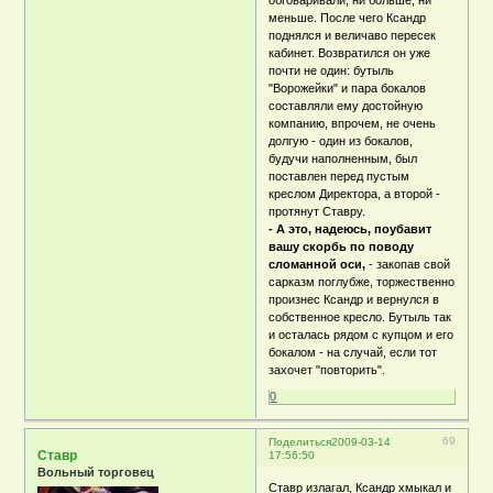
обговаривали, ни больше, ни
меньше. После чего Ксандр
поднялся и величаво пересек
кабинет. Возвратился он уже
почти не один: бутыль
"Ворожейки" и пара бокалов
составляли ему достойную
компанию, впрочем, не очень
долгую - один из бокалов,
будучи наполненным, был
поставлен перед пустым
креслом Директора, а второй -
протянут Ставру.
- А это, надеюсь, поубавит
вашу скорбь по поводу
сломанной оси,
- закопав свой
сарказм поглубже, торжественно
произнес Ксандр и вернулся в
собственное кресло. Бутыль так
и осталась рядом с купцом и его
бокалом - на случай, если тот
захочет "повторить".
0
69
Поделиться
2009-03-14
Ставр
17:56:50
Вольный торговец
Ставр излагал, Ксандр хмыкал и