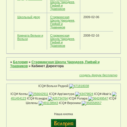
Школа Чародеев,
Пифий и
Травников
Школьный двор
Старминская
2009-02-06
Школа Чародеев,
Пифий и
Травников
Комната Вельки и
Старминская
2008-02-16
Вольхи
Школа Чародеев,
Пифий и
Травников
»
Белория
»
Старминская Школа Чародеев, Пифий и
Травников
»
Кабинет Директора
создать форум бесплатно
ICQ# Вольхи Редной
471818038
ICQ# Келлы
256642911
ICQ# Арр'акктура
43479824
ICQ# Altair’a
451454123
ICQ# Ксандра
425734764
ICQ# Ролара
364249547
ICQ#
Шелены
491138943
ICQ# Вероники
356558557
Наша кнопка