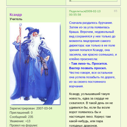
65
Поделиться
2009-02-13
Ксандр
00:55:58
Учитель
Сначала раздалось бурчание.
Затем из-за угла появилась
Краша. Впрочем, недовольный
вид сохранялся у нее только до
момента лицезрения самого
директора: как только в ее поле
зрения попался Ксандр, она
засияла, как красно солнышко, и
елейно произнесла:
- Там лихо-ть. Просится.
Вахтер позвать просил.
Честно говоря, все остальное
она успела позабыть по дороге,
из-за своего постоянного
ворчания.
Ксандр, услышавший такую
новость, едва за сердце не
схватился. В такой день он не
удивился бы, если бы возле
Зарегистрирован
: 2007-03-04
ворот появилось бы и
Приглашений:
0
настоящее лихо. Кориус там
Сообщений:
235
Уважение:
+13
какой-нибудь, или пара
Провел на форуме:
голодных драконов.