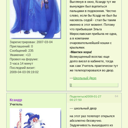
Выглянув в окно, Ксандр тут же
вынужден был вцепиться
пальцами в подоконник. Честно
слово, если бы Ксадр не был бы
насквозь седой - стал бы таким
именно в этот момент. Потому
что прибывшая Эльга
Мирославская прибыла не одна,
а в компании
Зарегистрирован
: 2007-03-04
очаровательнейшей кошки с
Приглашений:
0
крыльями.
Сообщений:
235
-Мантих-хора!
Уважение:
+13
Возмущенный возглас еще
Провел на форуме:
долго висел в кабинете, тогда
3 часа 14 минут
как сам Учитель практически тут
Последний визит:
же телепортировался во двор.
2009-04-03 09:19:02
---
Школьный Двор
0
64
Поделиться
2009-01-27
Ксандр
00:27:50
Учитель
--- школьный двор
на этот раз телепорт открылся
абсолютно беззвучно.
Задумчивость вышедшего из