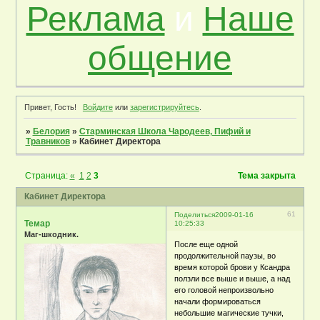
Реклама
и
Наше
общение
Привет, Гость!
Войдите
или
зарегистрируйтесь
.
»
Белория
»
Старминская Школа Чародеев, Пифий и
Травников
»
Кабинет Директора
Страница:
«
1
2
3
Тема закрыта
Кабинет Директора
61
Поделиться
2009-01-16
Темар
10:25:33
Маг-шкодник.
После еще одной
продолжительной паузы, во
время которой брови у Ксандра
ползли все выше и выше, а над
его головой непроизвольно
начали формироваться
небольшие магические тучки,