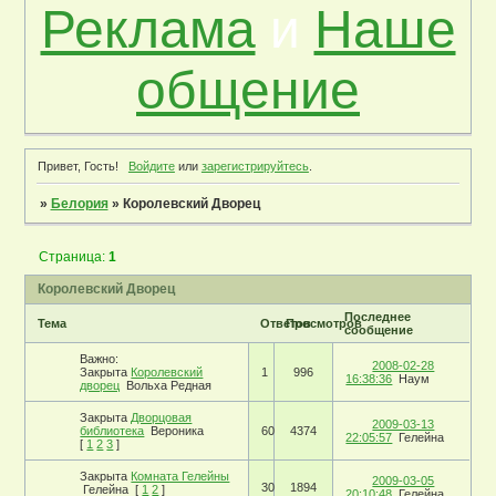
Реклама
и
Наше
общение
Привет, Гость!
Войдите
или
зарегистрируйтесь
.
»
Белория
»
Королевский Дворец
Страница:
1
Королевский Дворец
Последнее
Тема
Ответов
Просмотров
сообщение
Важно:
2008-02-28
Закрыта
Королевский
1
996
16:38:36
Наум
дворец
Вольха Редная
Закрыта
Дворцовая
2009-03-13
библиотека
Вероника
60
4374
22:05:57
Гелейна
[
1
2
3
]
Закрыта
Комната Гелейны
2009-03-05
30
1894
Гелейна
[
1
2
]
20:10:48
Гелейна