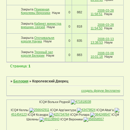
Закрыта
Приемная
2008-03-28
0
882
Королевы Вероники
Наум
11:58:51
Наум
Закрыта
Кабинет министра
2008-03-28
0
818
внешних связей
Наум
11:54:50
Наум
Закрыта
Опочивальня
2008-03-13
0
835
короля Наума
Наум
13:38:53
Наум
Закрыта
Тронный зал
2008-03-08
0
883
короля Белории
Наум
10:01:18
Наум
Страница:
1
»
Белория
»
Королевский Дворец
создать форум бесплатно
ICQ# Вольхи Редной
471818038
ICQ# Келлы
256642911
ICQ# Арр'акктура
43479824
ICQ# Altair’a
451454123
ICQ# Ксандра
425734764
ICQ# Ролара
364249547
ICQ#
Шелены
491138943
ICQ# Вероники
356558557