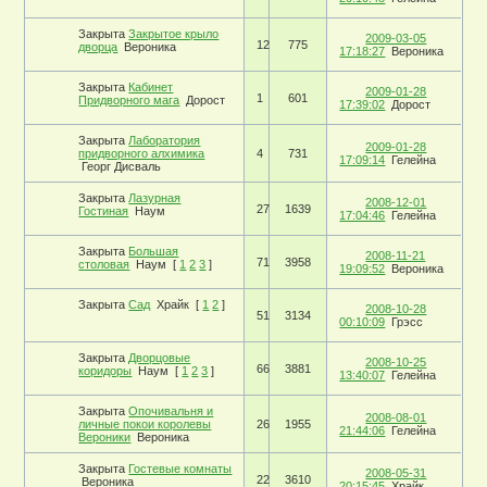
Закрыта
Закрытое крыло
2009-03-05
12
775
дворца
Вероника
17:18:27
Вероника
Закрыта
Кабинет
2009-01-28
1
601
Придворного мага
Дорост
17:39:02
Дорост
Закрыта
Лаборатория
2009-01-28
придворного алхимика
4
731
17:09:14
Гелейна
Георг Дисваль
Закрыта
Лазурная
2008-12-01
27
1639
Гостиная
Наум
17:04:46
Гелейна
Закрыта
Большая
2008-11-21
71
3958
столовая
Наум
[
1
2
3
]
19:09:52
Вероника
Закрыта
Сад
Храйк
[
1
2
]
2008-10-28
51
3134
00:10:09
Грэсс
Закрыта
Дворцовые
2008-10-25
66
3881
коридоры
Наум
[
1
2
3
]
13:40:07
Гелейна
Закрыта
Опочивальня и
2008-08-01
личные покои королевы
26
1955
21:44:06
Гелейна
Вероники
Вероника
Закрыта
Гостевые комнаты
2008-05-31
22
3610
Вероника
20:15:45
Храйк