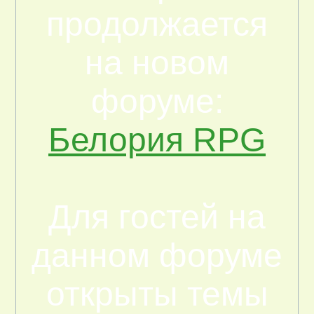
продолжается
на новом
форуме:
Белория RPG
Для гостей на
данном форуме
открыты темы